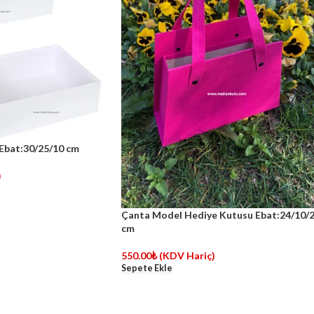
Ebat:30/25/10 cm
)
Çanta Model Hediye Kutusu Ebat:24/10/
cm
550.00
₺
(KDV Hariç)
Sepete Ekle