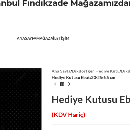
stanbul Fındıkzade Mağazamızdan
ANASAYFA
MAĞAZA
İLETIŞIM
Ana Sayfa
/
Dikdörtgen Hediye Kutu
/
Dikd
Hediye Kutusu Ebat:30/25/6.5 cm
Hediye Kutusu Eb
(KDV Hariç)