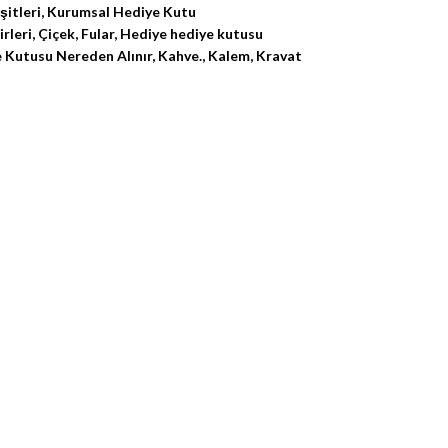
itleri
,
Kurumsal Hediye Kutu
rleri
,
Çiçek
,
Fular
,
Hediye hediye kutusu
 Kutusu Nereden Alınır
,
Kahve.
,
Kalem
,
Kravat