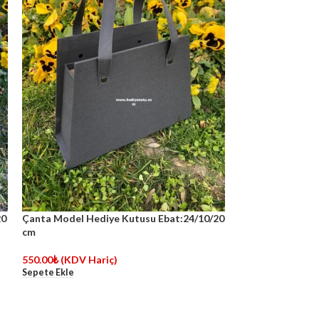
20
Çanta Model Hediye Kutusu Ebat:24/10/20
cm
TÜKE
550.00
₺
(KDV Hariç)
NDİ
Sepete Ekle
Çikolata Hediye
425.00
₺
(KDV Ha