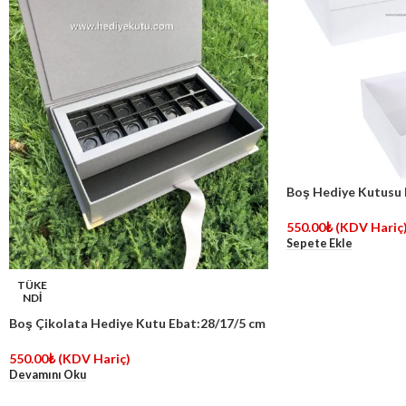
Boş Hediye Kutusu 
550.00
₺
(KDV Hariç
Sepete Ekle
TÜKE
NDİ
Boş Çikolata Hediye Kutu Ebat:28/17/5 cm
550.00
₺
(KDV Hariç)
Devamını Oku