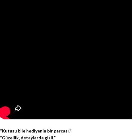
“Kutusu bile hediyenin bir parçası.”
“Güzellik, detaylarda gizli.”