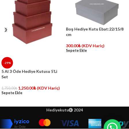
Boş Hediye Kutu Ebat:22/15/8
cm
300.00
₺
(KDV Hariç)
Sepete Ekle
-29%
5 Al 3 Öde Hediye Kutusu 5’Li
Set
1,250.00
₺
(KDV Hariç)
1,750.00
₺
Sepete Ekle
Hediyekutu
2024