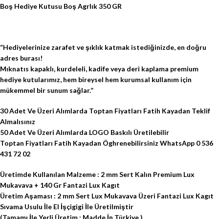
Boş Hediye Kutusu Boş Agrlık 350 GR
“Hediyelerinize zarafet ve şıklık katmak istediğinizde, en doğru
adres burası!
Mıknatıs kapaklı, kurdeleli, kadife veya deri kaplama
premium
hediye kutularımız
, hem bireysel hem kurumsal kullanım için
mükemmel bir sunum sağlar.”
30 Adet Ve Üzeri Alımlarda Toptan Fiyatları Fatih Kayadan Teklif
Almalısınız
50 Adet Ve Üzeri Alımlarda LOGO Baskılı Üretilebilir
Toptan Fiyatları Fatih Kayadan Öghrenebilirsiniz WhatsApp 0 536
431 72 02
Üretimde Kullanılan Malzeme : 2 mm Sert Kalın Premium Lux
Mukavava + 140 Gr Fantazi Lux Kagıt
Üretim Aşaması : 2 mm Sert Lux Mukavava Üzeri Fantazi Lux Kagıt
Sıvama Usulu İle El İşçigigi İle Üretilmiştir
(Tamamı İle Yerli Üretim : Madde İn Türkiye )