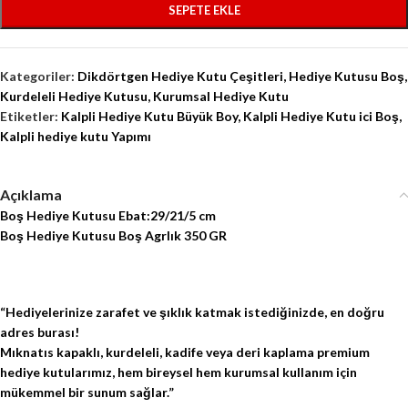
SEPETE EKLE
Kategoriler:
Dikdörtgen Hediye Kutu Çeşitleri
,
Hediye Kutusu Boş
,
Kurdeleli Hediye Kutusu
,
Kurumsal Hediye Kutu
Etiketler:
Kalpli Hediye Kutu Büyük Boy
,
Kalpli Hediye Kutu ici Boş
,
Kalpli hediye kutu Yapımı
Açıklama
Boş Hediye Kutusu Ebat:29/21/5 cm
Boş Hediye Kutusu Boş Agrlık 350 GR
“Hediyelerinize zarafet ve şıklık katmak istediğinizde, en doğru
adres burası!
Mıknatıs kapaklı, kurdeleli, kadife veya deri kaplama
premium
hediye kutularımız
, hem bireysel hem kurumsal kullanım için
mükemmel bir sunum sağlar.”