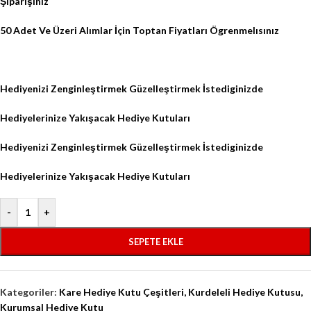
Şiparişiniz
50 Adet Ve Üzeri Alımlar İçin Toptan Fiyatları Ögrenmelısınız
Hediyenizi Zenginleştirmek Güzelleştirmek İstediginizde
Hediyelerinize Yakışacak Hediye Kutuları
Hediyenizi Zenginleştirmek Güzelleştirmek İstediginizde
Hediyelerinize Yakışacak Hediye Kutuları
-
+
SEPETE EKLE
Kategoriler:
Kare Hediye Kutu Çeşitleri
,
Kurdeleli Hediye Kutusu
,
Kurumsal Hediye Kutu