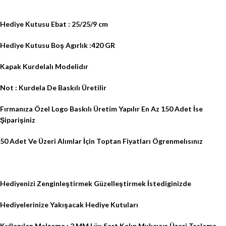
Hediye Kutusu Ebat : 25/25/9 cm
Hediye Kutusu Boş Agırlık :420 GR
Kapak Kurdelalı Modelidır
Not : Kurdela De Baskılı Üretilir
Fırmanıza Özel Logo Baskılı Üretim Yapılır En Az 150 Adet İse
Şiparişiniz
50 Adet Ve Üzeri Alımlar İçin Toptan Fiyatları Ögrenmelısınız
Hediyenizi Zenginleştirmek Güzelleştirmek İstediginizde
Hediyelerinize Yakışacak Hediye Kutuları
Kullanılan Malzeme : 2 MM Lüx Sert Kalın Mukavva Üzeri Taslama