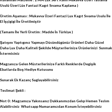
Usulü Üzeri Lüx Fantazi Kagıt Sıvama Kaplama )
Üretim Aşaması : Mukavva Üzeri Fantazi Lux Kagıt Sıvama Usulu İle
El İşçigigi İle Üretilmiştir
(Tamamı İle Yerli Üretim : Madde İn Türkiye )
Şatışını Yaptıgınız Yapmayı Düsündügünüz Ürünleri Daha Güzel
Daha Lux Daha Kaliteli Şekilde Müşterilerinize Ürünlerinizi
Sunmak
İstermisiniz
Magzanıza Gelen Müsterilerinize Farklı Renklerde Degişik
Ebatlarda Boş Hediye Kutusunu
Sunarak Ek Kazanç Saglayabilirsiniz
Teslimat Şekli :
Not 0 : Magzamıza Yakınsanız Dukkanımızdan Gelıp Hemen Teslım
Alabilirsiniz
Whatsapp Numaramızdan Konum İsteyebilirsiniz