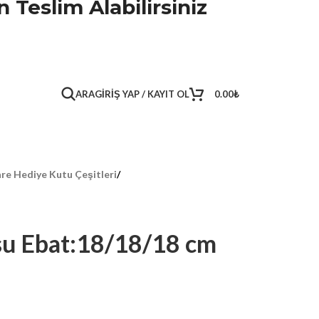
 Teslim Alabilirsiniz
ARA
GIRIŞ YAP / KAYIT OL
0.00
₺
re Hediye Kutu Çeşitleri
/
su Ebat:18/18/18 cm