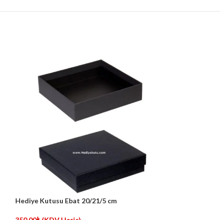
Hediye Kutusu Ebat 20/21/5 cm
TÜKE
NDİ
350.00
₺
(KDV Hariç)