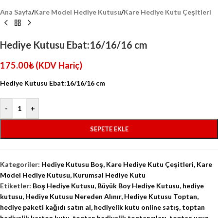
Ana Sayfa
/
Kare Model Hediye Kutusu
/
Kare Hediye Kutu Çeşitleri
Hediye Kutusu Ebat:16/16/16 cm
175.00
₺
(KDV Hariç)
Hediye Kutusu Ebat:16/16/16 cm
-
+
SEPETE EKLE
Kategoriler:
Hediye Kutusu Boş
,
Kare Hediye Kutu Çeşitleri
,
Kare
Model Hediye Kutusu
,
Kurumsal Hediye Kutu
Etiketler:
Boş Hediye Kutusu
,
Büyük Boy Hediye Kutusu
,
hediye
kutusu
,
Hediye Kutusu Nereden Alınır
,
Hediye Kutusu Toptan
,
hediye paketi kağıdı satın al
,
hediyelik kutu online satış
,
toptan
hediyelik karton kutu
,
toptan hediyelik toptancıları
,
toptan ucuz