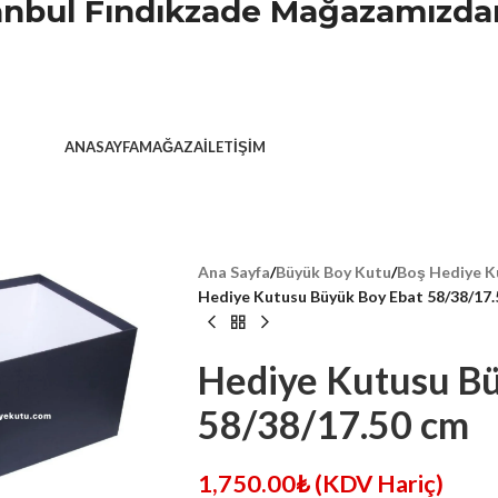
stanbul Fındıkzade Mağazamızdan
ANASAYFA
MAĞAZA
İLETIŞIM
Ana Sayfa
/
Büyük Boy Kutu
/
Boş Hediye K
Hediye Kutusu Büyük Boy Ebat 58/38/17.
Hediye Kutusu Bü
58/38/17.50 cm
1,750.00
₺
(KDV Hariç)