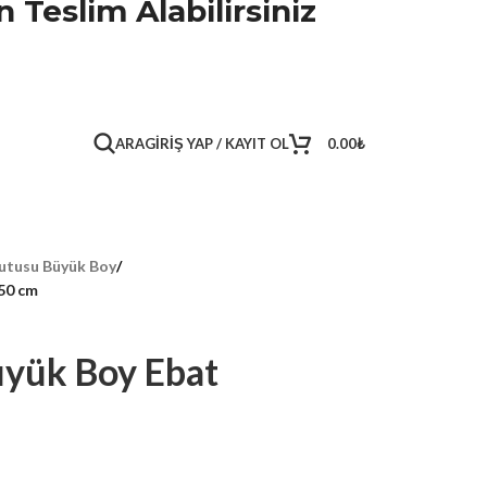
 Teslim Alabilirsiniz
ARA
GIRIŞ YAP / KAYIT OL
0.00
₺
utusu Büyük Boy
/
50 cm
yük Boy Ebat