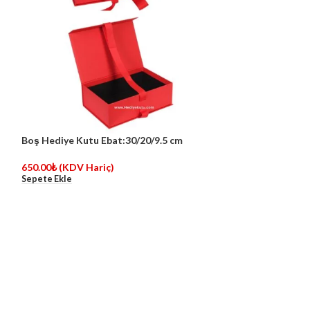
Boş Hediye Kutu Ebat:30/20/9.5 cm
TÜKE
NDİ
650.00
₺
(KDV Hariç)
Boş Hediye Kutu
Sepete Ekle
:35/25/15 cm
750.00
₺
(KDV Ha
Devamını Oku