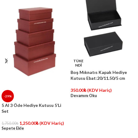
TÜKE
NDİ
Boş Mıknatıs Kapak Hediye
Kutusu Ebat:20/11.50/5 cm
350.00
₺
(KDV Hariç)
Devamını Oku
-29%
5 Al 3 Öde Hediye Kutusu 5’Li
Set
1,250.00
₺
(KDV Hariç)
1,750.00
₺
Sepete Ekle