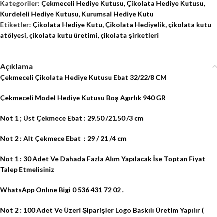
Kategoriler:
Çekmeceli Hediye Kutusu
,
Çikolata Hediye Kutusu
,
Kurdeleli Hediye Kutusu
,
Kurumsal Hediye Kutu
Etiketler:
Çikolata Hediye Kutu
,
Çikolata Hediyelik
,
çikolata kutu
atölyesi
,
çikolata kutu üretimi
,
çikolata şirketleri
Açıklama
Çekmeceli Çikolata Hediye Kutusu Ebat 32/22/8 CM
Çekmeceli Model Hediye Kutusu Boş Agırlık 940 GR
Not 1 ; Üst Çekmece Ebat : 29.50 /21.50 /3 cm
Not 2 : Alt Çekmece Ebat
: 29 / 21 /4 cm
Not 1 : 30 Adet Ve Dahada Fazla Alım Yapılacak İse Toptan Fiyat
Talep Etmelisiniz
WhatsApp Onlıne Bigi 0 536 431 72 02 .
Not 2 : 100 Adet Ve Üzeri Şiparişler Logo Baskılı Üretim Yapılır (