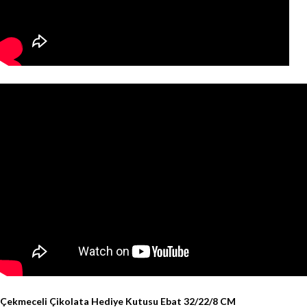
Çekmeceli Çikolata Hediye Kutusu Ebat 32/22/8 CM