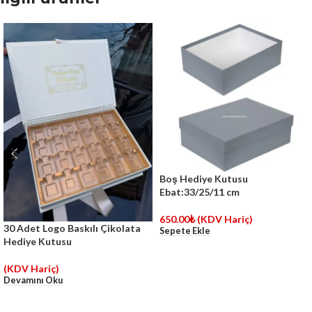
Boş Hediye Kutusu
Ebat:33/25/11 cm
650.00
₺
(KDV Hariç)
30 Adet Logo Baskılı Çikolata
Sepete Ekle
Hediye Kutusu
(KDV Hariç)
Devamını Oku