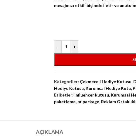
mesajınızı etkili biçimde iletir ve unutul
-
+
S
Kategoriler:
Çekmeceli Hediye Kutusu
,
D
Hediye Kutusu
,
Kurumsal Hediye Kutu
,
P
Etiketler:
Influencer kutusu
,
Kurumsal He
paketleme
,
pr package
,
Reklam Ortaklıkl
AÇIKLAMA