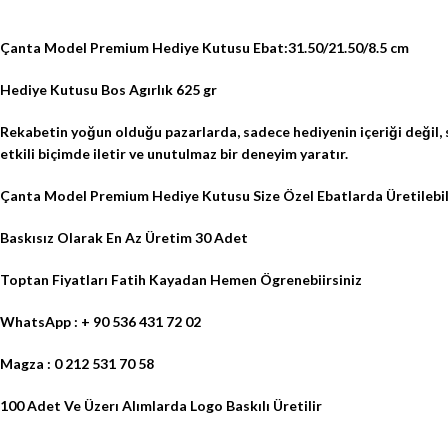
Çanta Model Premium Hediye Kutusu Ebat:31.50/21.50/8.5 cm
Hediye Kutusu Bos Agırlık 625 gr
Rekabetin yoğun olduğu pazarlarda, sadece hediyenin içeriği değil, s
etkili biçimde iletir ve unutulmaz bir deneyim yaratır.
Çanta Model Premium Hediye Kutusu Size Özel Ebatlarda Üretilebil
Baskısız Olarak En Az Üretim 30 Adet
Toptan Fiyatları Fatih Kayadan Hemen Ögrenebiirsiniz
WhatsApp : + 90 536 431 72 02
Magza : 0 212 531 70 58
100 Adet Ve Üzerı Alımlarda Logo Baskılı Üretilir