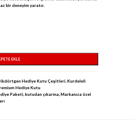
maz bir deneyim yaratır.
EPETE EKLE
ikdörtgen Hediye Kutu Çeşitleri
,
Kurdeleli
remium Hediye Kutu
diye Paketi
,
kutudan çıkarma
,
Markanıza özel
arı