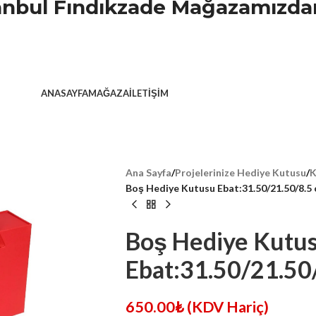
stanbul Fındıkzade Mağazamızdan
ANASAYFA
MAĞAZA
İLETIŞIM
Ana Sayfa
/
Projelerinize Hediye Kutusu
/
K
Boş Hediye Kutusu Ebat:31.50/21.50/8.5
Boş Hediye Kutu
Ebat:31.50/21.50
650.00
₺
(KDV Hariç)