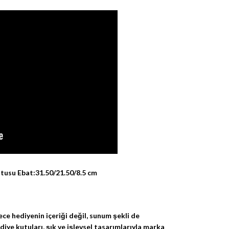
usu Ebat:31.50/21.50/8.5 cm
e hediyenin içeriği değil, sunum şekli de
diye kutuları, şık ve işlevsel tasarımlarıyla marka