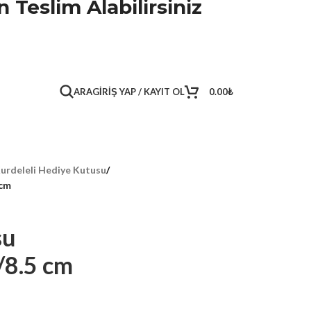
 Teslim Alabilirsiniz
ARA
GIRIŞ YAP / KAYIT OL
0.00
₺
urdeleli Hediye Kutusu
/
 cm
su
/8.5 cm