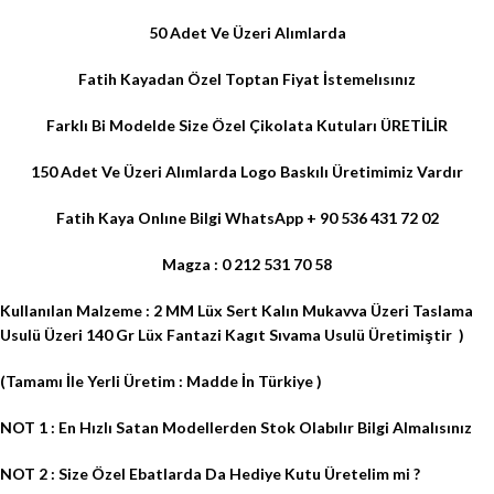
50 Adet Ve
Üzeri Alımlarda
Fatih Kayadan Özel
Toptan Fiyat
İstemelısınız
Farklı Bi Modelde Size Özel Çikolata Kutuları ÜRETİLİR
150 Adet Ve Üzeri Alımlarda
Logo Baskılı
Üretimimiz Vardır
Fatih Kaya Onlıne Bilgi WhatsApp + 90 536 431 72 02
Magza : 0 212 531 70 58
Kullanılan Malzeme : 2 MM Lüx Sert Kalın Mukavva Üzeri Taslama
Usulü Üzeri 140 Gr Lüx Fantazi Kagıt Sıvama Usulü Üretimiştir
)
(Tamamı İle Yerli Üretim : Madde İn Türkiye )
NOT 1 : En Hızlı Satan Modellerden Stok Olabılır Bilgi Almalısınız
NOT 2 : Size Özel Ebatlarda Da Hediye Kutu Üretelim mi ?