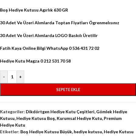
Boş Hediye Kutusu Agırlık 630 GR
30 Adet Ve Üzeri Alımlarda Toptan Fiyatları Ögrenmelısınız
30 Adet Ve Üzeri Alımlarda LOGO Baskılı Üretilir
Fatih Kaya Online Bilgi WhatsApp 0 536 431 72 02
Hediye Kutu Magza 0 212 531 70 58
-
+
SEPETE EKLE
Kategoriler:
Dikdörtgen Hediye Kutu Çeşitleri
,
Gömlek Hediye
Kutusu
,
Hediye Kutusu Boş
,
Kurumsal Hediye Kutu
,
Premium
Hediye Kutu
Etiketler:
Boş Hediye Kutusu Büyük
,
hediye kutusu
,
Hediye Kutusu