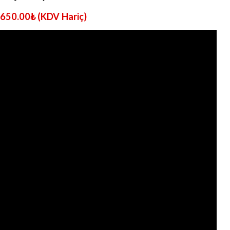
650.00
₺
(KDV Hariç)