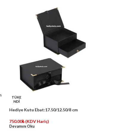
m
TÜKE
NDİ
Hediye Kutu Ebat:17.50/12.50/8 cm
750.00
₺
(KDV Hariç)
Devamını Oku