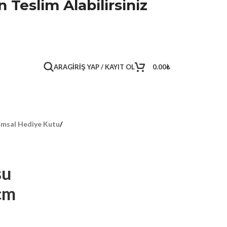
 Teslim Alabilirsiniz
ARA
GIRIŞ YAP / KAYIT OL
0.00
₺
msal Hediye Kutu
/
su
cm