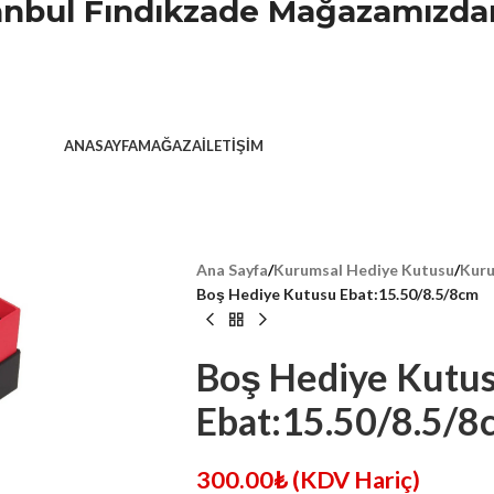
stanbul Fındıkzade Mağazamızdan
ANASAYFA
MAĞAZA
İLETIŞIM
Ana Sayfa
/
Kurumsal Hediye Kutusu
/
Kuru
Boş Hediye Kutusu Ebat:15.50/8.5/8cm
Boş Hediye Kutu
Ebat:15.50/8.5/8
300.00
₺
(KDV Hariç)