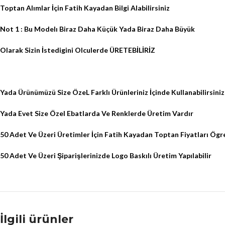
Toptan Alımlar İçin
Fatih Kayadan Bilgi Alabilirsiniz
Not 1 : Bu Modelı Biraz Daha
Küçük Yada Biraz Daha Büyük
Olarak Sizin İstedigini Olculerde
ÜRETEBİLİRİZ
Yada Ürünümüzü Size ÖzeL Farklı Ürünleriniz İçinde Kullanabilirsini
Yada Evet Size Özel Ebatlarda Ve Renklerde Üretim Vardır
50 Adet
Ve Üzeri Üretimler İçin Fatih Kayadan
Toptan Fiyatları Ögre
50 Adet
Ve Üzeri Şiparişlerinizde
Logo Baskılı Üretim
Yapılabilir
İlgili ürünler