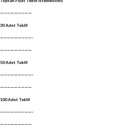
Toptan Fiyat Teklif İstemelisiniz
—————————
30 Adet Teklif
—————————-
—————————
50 Adet Teklif
—————————-
—————————
100 Adet Teklif
—————————-
—————————