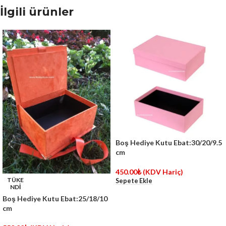
İlgili ürünler
Boş Hediye Kutu Ebat:30/20/9.5
cm
450.00
₺
(KDV Hariç)
TÜKE
Sepete Ekle
NDİ
Boş Hediye Kutu Ebat:25/18/10
cm