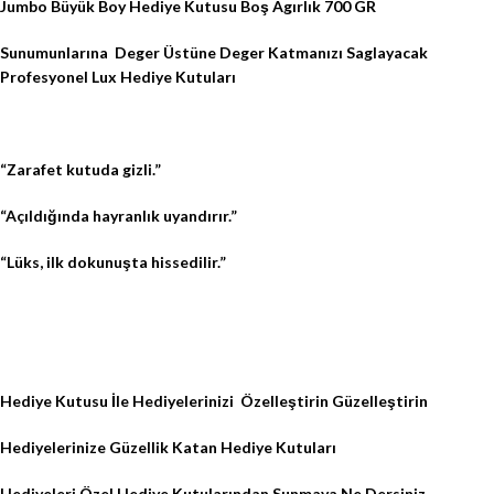
Jumbo Büyük Boy Hediye Kutusu Boş Agırlık 700 GR
Sunumunlarına
Deger Üstüne Deger Katmanızı Saglayacak
Profesyonel Lux Hediye Kutuları
“Zarafet kutuda gizli.”
“Açıldığında hayranlık uyandırır.”
“Lüks, ilk dokunuşta hissedilir.”
Hediye Kutusu İle Hediyelerinizi
Özelleştirin Güzelleştirin
Hediyelerinize Güzellik Katan Hediye Kutuları
Hediyeleri Özel Hediye Kutularından Sunmaya Ne Dersiniz