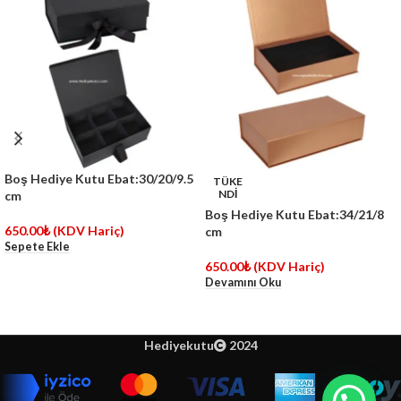
Boş Hediye Kutu Ebat:30/20/9.5
TÜKE
NDİ
cm
Boş Hediye Kutu Ebat:34/21/8
650.00
₺
(KDV Hariç)
cm
Sepete Ekle
650.00
₺
(KDV Hariç)
Devamını Oku
Hediyekutu
2024