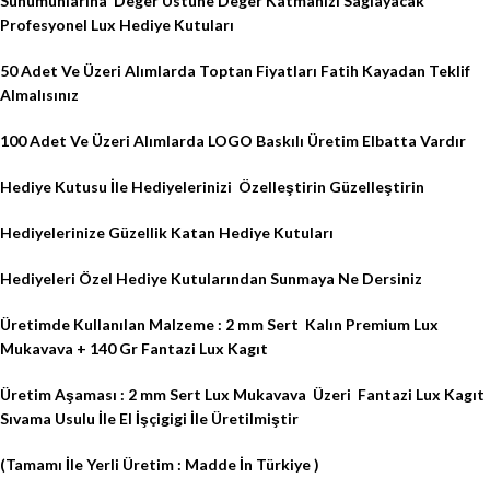
Sunumunlarına
Deger Üstüne Deger Katmanızı Saglayacak
Profesyonel Lux Hediye Kutuları
50 Adet Ve Üzeri Alımlarda Toptan Fiyatları Fatih Kayadan Teklif
Almalısınız
100 Adet Ve Üzeri Alımlarda LOGO Baskılı Üretim Elbatta Vardır
Hediye Kutusu İle Hediyelerinizi
Özelleştirin Güzelleştirin
Hediyelerinize Güzellik Katan Hediye Kutuları
Hediyeleri Özel Hediye Kutularından Sunmaya Ne Dersiniz
Üretimde Kullanılan Malzeme : 2 mm Sert
Kalın Premium Lux
Mukavava + 140 Gr Fantazi Lux Kagıt
Üretim Aşaması : 2 mm Sert Lux Mukavava
Üzeri
Fantazi Lux Kagıt
Sıvama Usulu İle El İşçigigi İle Üretilmiştir
(Tamamı İle Yerli Üretim : Madde İn Türkiye )