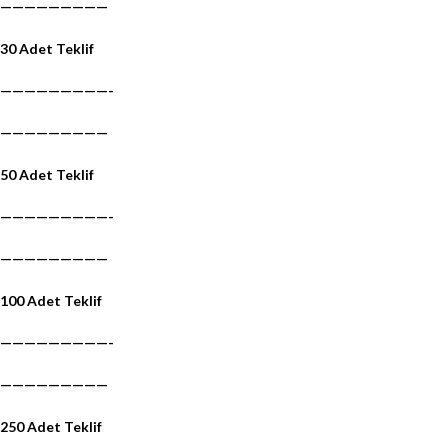
—————————
30 Adet Teklif
—————————-
—————————
50 Adet Teklif
—————————-
—————————
100 Adet Teklif
—————————-
—————————
250 Adet Teklif