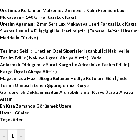
Üretimde Kullanılan Malzeme : 2 mm Sert Kalın Premium Lux
Mukavava + 140 Gr Fantazi Lux Kagıt
Üretim Aşaması : 2 mm Sert Lux Mukavava Üzeri Fantazi Lux Kagıt
Sıvama Usulu İle El İşçigigi İle Üretilmiştir (Tamamı İle Yerli Üretim :
Madde İn Türkiye )
Teslimat Şekli : Üretilen Özel Şiparişler İstanbul İçi Naklıye İle
Teslim Edilir ( Naklıye Üçreti Alıcıya Aittir ) Yada
Anlasmalı Oldugumuz Surat Kargo İle Adresinize Teslım Edilir (
Kargo Üçretı Alıcıya Aittir )
Magzamızda Hazır Stogu Bulunan Hediye Kutuları Gün İçinde
Teslım Olması İstenen Şiparişlerinizi Kurye
Göndererek Dükkanımızdan Aldırabilirsiniz Kurye Üçreti Alıcıya
Aittir
En Kısa Zamanda Görüşmek Üzere
Hayırlı Günler
Teşekürler
-
+