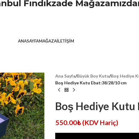
stanbul Fındıkzade Mağazamızdan
ANASAYFA
MAĞAZA
İLETIŞIM
Ana Sayfa
/
Büyük Boy Kutu
/
Boş Hediye K
Boş Hediye Kutu Ebat:38/28/10 cm
Boş Hediye Kutu 
550.00
₺
(KDV Hariç)