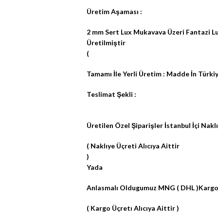
Üretim Aşaması
:
2 mm Sert Lux Mukavava Üzeri Fantazi Lux 
Üretilmiştir
(
Tamamı İle Yerli Üretim : Madde İn Türkiy
Teslimat Şekli :
Üretilen Özel Şiparişler İstanbul İçi Naklı
( Naklıye Üçreti Alıcıya Aittir
)
Yada
Anlasmalı Oldugumuz MNG ( DHL )Kargo İl
( Kargo Üçretı Alıcıya Aittir )