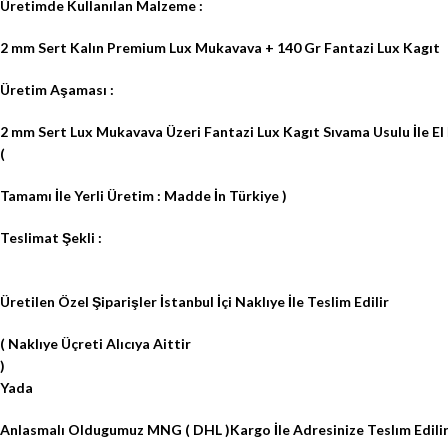
Üretimde Kullanılan Malzeme :
2 mm Sert Kalın Premium Lux Mukavava + 140 Gr Fantazi Lux Kagıt
Üretim Aşaması
:
2 mm Sert Lux Mukavava Üzeri Fantazi Lux Kagıt Sıvama Usulu İle El İş
(
Tamamı İle Yerli Üretim : Madde İn Türkiye )
Teslimat Şekli :
Üretilen Özel Şiparişler İstanbul İçi Naklıye İle Teslim Edilir
( Naklıye Üçreti Alıcıya Aittir
)
Yada
Anlasmalı Oldugumuz MNG ( DHL )Kargo İle Adresinize Teslım Edili