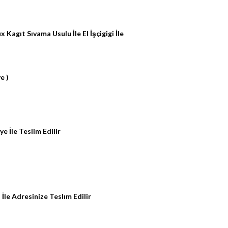
Kagıt Sıvama Usulu İle El İşçigigi İle
e )
ye İle Teslim Edilir
e Adresinize Teslım Edilir