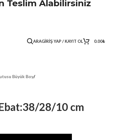
 Teslim Alabilirsiniz
ARA
GIRIŞ YAP / KAYIT OL
0.00
₺
utusu Büyük Boy
/
Ebat:38/28/10 cm