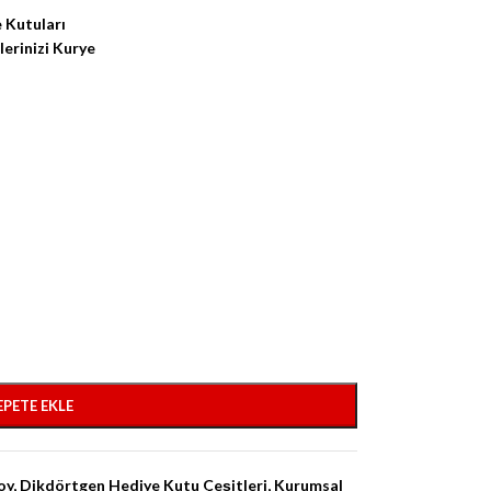
 Kutuları
lerinizi Kurye
EPETE EKLE
oy
,
Dikdörtgen Hediye Kutu Çeşitleri
,
Kurumsal