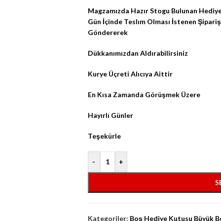
Magzamızda Hazır Stogu Bulunan Hediye
Gün İçinde Teslım Olması İstenen Şipariş
Göndererek
Dükkanımızdan Aldırabilirsiniz
Kurye Üçreti Alıcıya Aittir
En Kısa Zamanda Görüşmek Üzere
Hayırlı Günler
Teşekürle
-
+
S
Kategoriler:
Boş Hediye Kutusu Büyük B