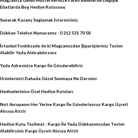
Magzanıza Gelen Müsterilerinize Farklı Renklerde Degişik
Ebatlarda Boş Hediye Kutusunu
Sunarak Kazanç Saglamak İstermisiniz
Dükkan Telefon Numaramız : 0 212 531 70 58
İstanbul Fındıkzade de ki Magzamızdan Şiparişleriniz Teslım
Alabilir Yada Aldırabılırsınız
Yada Adresinize Kargo İle Gönderebiliriz
Ürünlerinizi Dahada Güzel Sunmaya Ne Dersiniz
Hediyelerinize Özel Hediye Kutuları
Not Avrupanın Her Yerine Kargo İle Gönderiyoruz Kargo Üçreti
Alıcıya Aittir
Hediye Kutu Teslimat : Kargo İle Yada Dükkanımızdan Teslım
Alabilirsiniz Kargo Üçreti Alıcıya Aittir