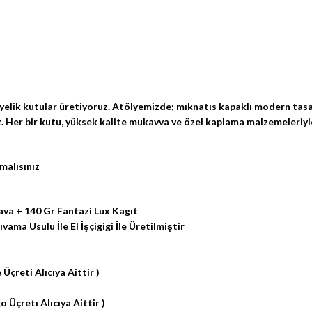
yelik kutular üretiyoruz. Atölyemizde; mıknatıs kapaklı modern tasarı
 Her bir kutu, yüksek kalite mukavva ve özel kaplama malzemeleriyle ü
malısınız
va + 140 Gr Fantazi Lux Kagıt
ma Usulu İle El İşçigigi İle Üretilmiştir
 Üçreti Alıcıya Aittir )
 Üçretı Alıcıya Aittir )