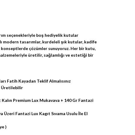
rım seçenekleriyle boş hediyelik kutular
 modern tasarımlar, kurdeleli şık kutular, kadife
lı konseptlerde çözümler sunuyoruz. Her bir kutu,
zemeleriyle üretilir, sağlamlığı ve estetiği bir
arı Fatih Kayadan Teklif Almalısınız
Üretilebilir
t Kalın Premium Lux Mukavava + 140 Gr Fantazi
 Üzeri Fantazi Lux Kagıt Sıvama Usulu İle El
ye )