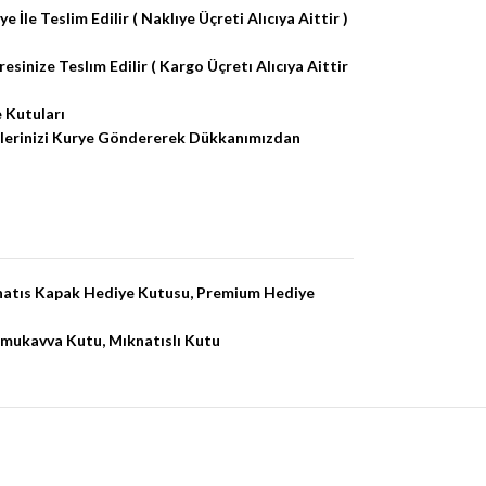
e İle Teslim Edilir ( Naklıye Üçreti Alıcıya Aittir )
inize Teslım Edilir ( Kargo Üçretı Alıcıya Aittir
 Kutuları
işlerinizi Kurye Göndererek Dükkanımızdan
atıs Kapak Hediye Kutusu
,
Premium Hediye
 mukavva Kutu
,
Mıknatıslı Kutu