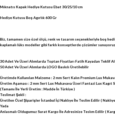
Mıknatıs Kapak Hediye Kutusu Ebat 30/25/10 cm
Hediye Kutusu Boş Agırlık 600 Gr
Biz, tamamen size özel ölçü, renk ve tasarım seçenekleriyle boş hedi
kaplamalı lüks modeller gibi farklı konseptlerde çözümler sunuyoruz.
30 Adet Ve Üzeri Alımlarda Toptan Fiyatları Fatih Kayadan Teklif Al
50 Adet Ve Üzeri Alımlarda LOGO Baskılı Üretilebilir
Üretimde Kullanılan Malzeme : 2 mm Sert Kalın Premium Lux Mukava
Üretim Aşaması : 2 mm Sert Lux Mukavava Üzeri Fantazi Lux Kagıt Sıva
(Tamamı İle Yerli Üretim : Madde İn Türkiye )
Teslimat Şekli :
Üretilen Özel Şiparişler İstanbul İçi Naklıye İle Teslim Edilir ( Naklıye
Yada
Anlasmalı Oldugumuz Surat Kargo İle Adresinize Teslım Edilir ( Kargo