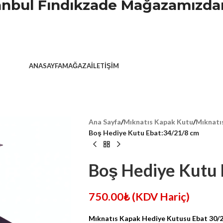
stanbul Fındıkzade Mağazamızdan
ANASAYFA
MAĞAZA
İLETIŞIM
Ana Sayfa
/
Mıknatıs Kapak Kutu
/
Mıknatı
Boş Hediye Kutu Ebat:34/21/8 cm
Boş Hediye Kutu 
750.00
₺
(KDV Hariç)
Mıknatıs Kapak Hediye Kutusu Ebat 30/