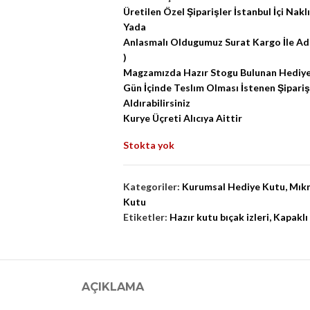
Üretilen Özel Şiparişler İstanbul İçi Naklıy
Yada
Anlasmalı Oldugumuz Surat Kargo İle Adres
)
Magzamızda Hazır Stogu Bulunan Hediye
Gün İçinde Teslım Olması İstenen Şipar
Aldırabilirsiniz
Kurye Üçreti Alıcıya Aittir
Stokta yok
Kategoriler:
Kurumsal Hediye Kutu
,
Mıkn
Kutu
Etiketler:
Hazır kutu bıçak izleri
,
Kapaklı
AÇIKLAMA