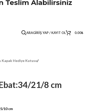
 Teslim Alabilirsiniz
ARA
GIRIŞ YAP / KAYIT OL
0.00
₺
s Kapak Hediye Kutusu
/
Ebat:34/21/8 cm
25/10 cm