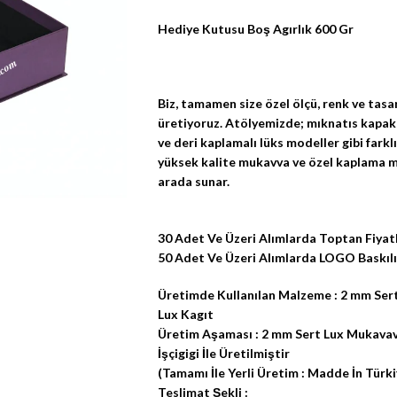
Hediye Kutusu Boş Agırlık 600 Gr
Biz, tamamen size özel ölçü, renk ve tasa
üretiyoruz. Atölyemizde; mıknatıs kapaklı
ve deri kaplamalı lüks modeller gibi fark
yüksek kalite mukavva ve özel kaplama mal
arada sunar.
30 Adet Ve Üzeri Alımlarda Toptan Fiyatl
50 Adet Ve Üzeri Alımlarda LOGO Baskılı 
Üretimde Kullanılan Malzeme : 2 mm Ser
Lux Kagıt
Üretim Aşaması : 2 mm Sert Lux Mukavava
İşçigigi İle Üretilmiştir
(Tamamı İle Yerli Üretim : Madde İn Türki
Teslimat Şekli :