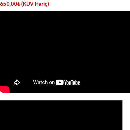
650.00
₺
(KDV Hariç)