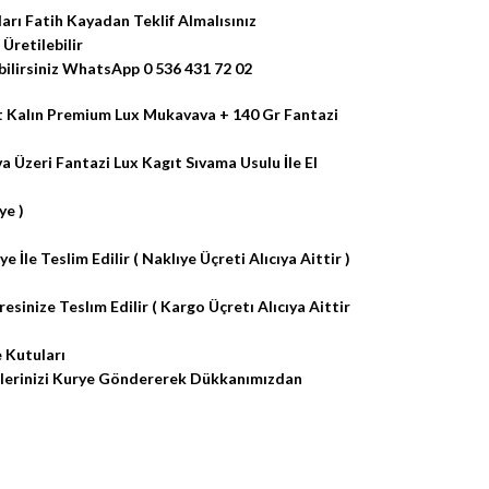
arı Fatih Kayadan Teklif Almalısınız
Üretilebilir
ilirsiniz WhatsApp 0 536 431 72 02
t Kalın Premium Lux Mukavava + 140 Gr Fantazi
 Üzeri Fantazi Lux Kagıt Sıvama Usulu İle El
ye )
e İle Teslim Edilir ( Naklıye Üçreti Alıcıya Aittir )
inize Teslım Edilir ( Kargo Üçretı Alıcıya Aittir
 Kutuları
işlerinizi Kurye Göndererek Dükkanımızdan