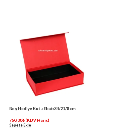
Boş Hediye Kutu Ebat:34/21/8 cm
Boş Hediye Kutu
750.00
₺
(KDV Hariç)
350.00
₺
(KDV Ha
Sepete Ekle
Sepete Ekle