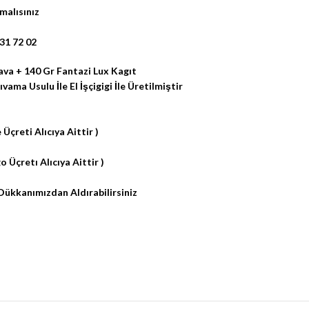
malısınız
31 72 02
va + 140 Gr Fantazi Lux Kagıt
ma Usulu İle El İşçigigi İle Üretilmiştir
 Üçreti Alıcıya Aittir )
 Üçretı Alıcıya Aittir )
Dükkanımızdan Aldırabilirsiniz