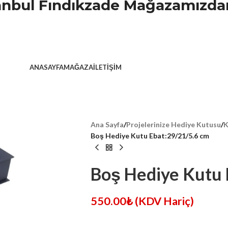
stanbul Fındıkzade Mağazamızdan
ANASAYFA
MAĞAZA
İLETIŞIM
Ana Sayfa
/
Projelerinize Hediye Kutusu
/
K
Boş Hediye Kutu Ebat:29/21/5.6 cm
Boş Hediye Kutu 
550.00
₺
(KDV Hariç)