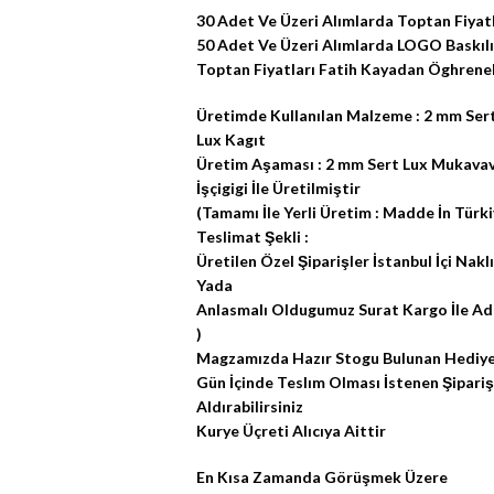
30 Adet Ve Üzeri Alımlarda Toptan Fiyatl
50 Adet Ve Üzeri Alımlarda LOGO Baskılı 
Toptan Fiyatları Fatih Kayadan Öghreneb
Üretimde Kullanılan Malzeme : 2 mm Ser
Lux Kagıt
Üretim Aşaması : 2 mm Sert Lux Mukavava
İşçigigi İle Üretilmiştir
(Tamamı İle Yerli Üretim : Madde İn Türki
Teslimat Şekli :
Üretilen Özel Şiparişler İstanbul İçi Naklıy
Yada
Anlasmalı Oldugumuz Surat Kargo İle Adres
)
Magzamızda Hazır Stogu Bulunan Hediye
Gün İçinde Teslım Olması İstenen Şipar
Aldırabilirsiniz
Kurye Üçreti Alıcıya Aittir
En Kısa Zamanda Görüşmek Üzere