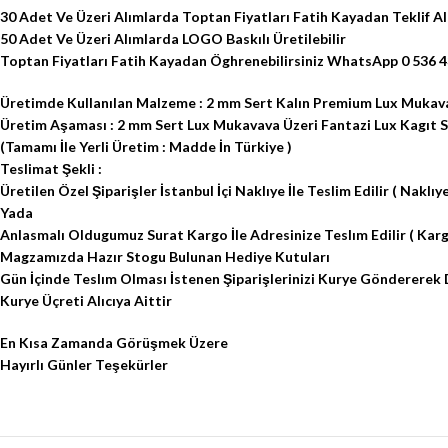
30 Adet Ve Üzeri Alımlarda Toptan Fiyatları Fatih Kayadan Teklif Al
50 Adet Ve Üzeri Alımlarda LOGO Baskılı Üretilebilir
Toptan Fiyatları Fatih Kayadan Öghrenebilirsiniz WhatsApp 0 536 4
Üretimde Kullanılan Malzeme : 2 mm Sert Kalın Premium Lux Mukava
Üretim Aşaması : 2 mm Sert Lux Mukavava Üzeri Fantazi Lux Kagıt Sıva
(Tamamı İle Yerli Üretim : Madde İn Türkiye )
Teslimat Şekli :
Üretilen Özel Şiparişler İstanbul İçi Naklıye İle Teslim Edilir ( Naklıye
Yada
Anlasmalı Oldugumuz Surat Kargo İle Adresinize Teslım Edilir ( Kargo
Magzamızda Hazır Stogu Bulunan Hediye Kutuları
Gün İçinde Teslım Olması İstenen Şiparişlerinizi Kurye Göndererek 
Kurye Üçreti Alıcıya Aittir
En Kısa Zamanda Görüşmek Üzere
Hayırlı Günler Teşekürler