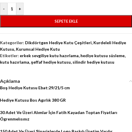
-
+
SEPETE EKLE
Kategoriler:
Dikdörtgen Hediye Kutu Çeşitleri
,
Kurdeleli Hediye
Kutusu
,
Kurumsal Hediye Kutu
Etiketler:
erkek sevgiliye kutu hazırlama
,
hediye kutusu süsleme
,
kutu hazırlama
,
şeffaf hediye kutusu
,
silindir hediye kutusu
Açıklama
Boş Hediye Kutusu Ebat:29/21/5 cm
Hediye Kutusu
Bos Agırlık 380 GR
30 Adet Ve Üzeri Alımlar İçin Fatih Kayadan Toptan Fiyatları
Ögrenmelısınız
150 Adet Ve Üzeri Şiparişlerde
Logo Baskılı Üretim Vardır