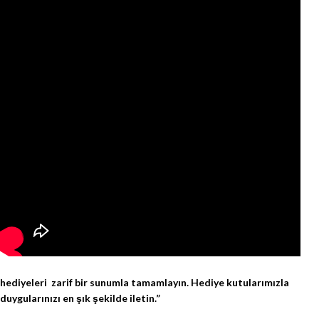
hediyeleri zarif bir sunumla tamamlayın. Hediye kutularımızla
duygularınızı en şık şekilde iletin.”