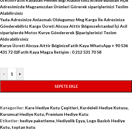
ÜretilirFatih Kayadan Hemen Bigi AlabilirsinizSitede Bulunan Açık
Adresimizde Magzamızdan Ürünleri Görerek siparişlerinizi Teslim
Alabilirsiniz
Yada Adresinize Anlasmalı Oldugumuz Mng Kargo İle Adresinize
Gönderebiliriz Kargo Ücreti Alıcıya Aittir Bılgınızeİstanbul İçi Acil
siparişlerde Motor Kurye Göndererek Şiparişlerinizi Teslım
Aldırabilirsiniz
Kurye Ücreti Alıcıya Aittir BılginizeFatih Kaya WhatsApp + 90 536
431 72 02Fatih Kaya Magza İletişim : 0 212 531 70 58
-
+
SEPETE EKLE
Kategoriler:
Kare Hediye Kutu Çeşitleri
,
Kurdeleli Hediye Kutusu
,
Kurumsal Hediye Kutu
,
Premium Hediye Kutu
Etiketler:
hediye paketleme
,
Hediyelik Eşya
,
Logo Baskılı Hediye
Kutu
,
toptan kutu