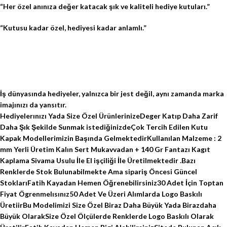
“Her özel anınıza değer katacak şık ve kaliteli hediye kutuları.”
“Kutusu kadar özel, hediyesi kadar anlamlı.”
İş dünyasında hediyeler, yalnızca bir jest değil, aynı zamanda marka
imajınızı da yansıtır.
Hediyelerınızı Yada Size Özel ÜrünlerinizeDeger Katıp Daha Zarif
Daha Şık Şekilde Sunmak istediğinizdeÇok Tercih Edilen Kutu
Kapak Modellerimizin Başında GelmektedirKullanılan Malzeme : 2
mm Yerli Üretim Kalın Sert Mukavvadan + 140 Gr Fantazı Kagıt
Kaplama Sivama Usulu İle El işçiliği İle Üretilmektedir .Bazı
Renklerde Stok Bulunabilmekte Ama sipariş Öncesi Güncel
StoklarıFatih Kayadan Hemen Öğrenebilirsiniz30 Adet İçin Toptan
Fiyat Ögrenmelısınız50 Adet Ve Üzeri Alımlarda Logo Baskılı
ÜretiirBu Modelimizi Size Özel Biraz Daha Büyük Yada Birazdaha
Büyük OlarakSize Özel Ölçülerde Renklerde Logo Baskılı Olarak