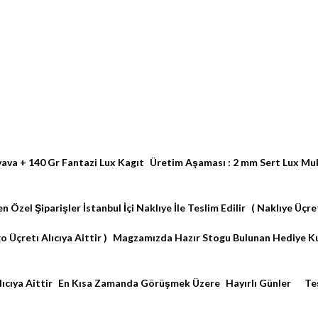
va + 140 Gr Fantazi Lux Kagıt Üretim Aşaması : 2 mm Sert Lux Muka
 Özel Şiparişler İstanbul İçi Naklıye İle Teslim Edilir ( Naklıye Üçre
go Üçretı Alıcıya Aittir ) Magzamızda Hazır Stogu Bulunan Hediye K
lıcıya Aittir En Kısa Zamanda Görüşmek Üzere Hayırlı Günler Te