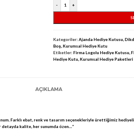
-
+
S
Kategoriler:
Ajanda Hediye Kutusu
,
Dikd
Boş
,
Kurumsal Hediye Kutu
Etiketler:
Firma Logolu Hediye Kutusu
,
F
Hediye Kutu
,
Kurumsal Hediye Paketleri
AÇIKLAMA
unum. Farklı ebat, renk ve tasarım seçenekleriyle ürettiğimiz hediyel
Her detayda kalite, her sunumda özen…”