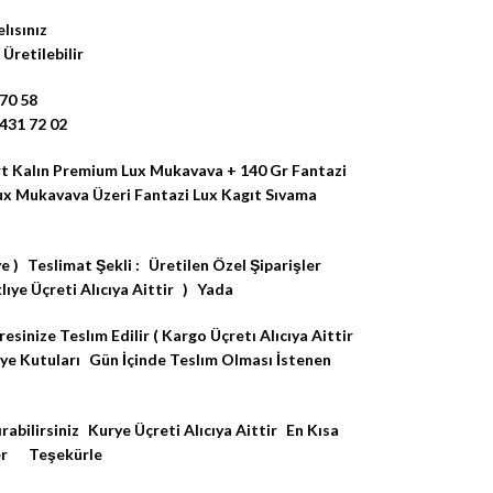
lısınız
Üretilebilir
 70 58
431 72 02
t Kalın Premium Lux Mukavava + 140 Gr Fantazi
ux Mukavava Üzeri Fantazi Lux Kagıt Sıvama
e ) Teslimat Şekli : Üretilen Özel Şiparişler
klıye Üçreti Alıcıya Aittir ) Yada
inize Teslım Edilir ( Kargo Üçretı Alıcıya Aittir
e Kutuları Gün İçinde Teslım Olması İstenen
ilirsiniz Kurye Üçreti Alıcıya Aittir En Kısa
ler Teşekürle