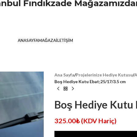
stanbul Fındıkzade Mağazamızdan
ANASAYFA
MAĞAZA
İLETIŞIM
Ana Sayfa
/
Projelerinize Hediye Kutusu
/
A
Boş Hediye Kutu Ebat;25/17/3.5 cm
Boş Hediye Kutu 
325.00
₺
(KDV Hariç)