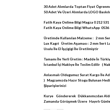
30 Adet Alımlarda Toptan Fiyat Ögrenme
50 Adet Ve Üzeri Alımlarda LOGO Baskılı 
Fatih Kaya Onlime Bilgi Magza 0 212 531
Fatih Kaya Onlime Bilgi WhatsApp 0536 
Üretimde Kullanılan Malzeme : 2 mm Ser
Lux Kagıt Üretim Aşaması : 2 mm Sert L
Usulu İle El İşçigigi İle Üretilmiştir
Tamamı İle Yerli Üretim : Madde İn Türkiy
İstanbul İçi Naklıye İle Teslim Edilir ( Na
Anlasmalı Oldugumuz Surat Kargo İle Adres
) Magzamızda Hazır Stogu Bulunan Hediy
Şiparişlerinizi
Kurye Göndererek Dükkanımızdan Aldırab
Zamanda Görüşmek Üzere Hayırlı Gün