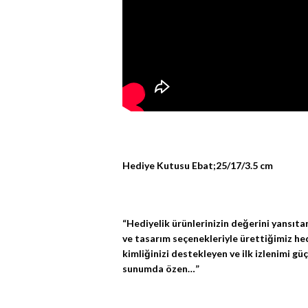
Hediye Kutusu Ebat;25/17/3.5 cm
“Hediyelik ürünlerinizin değerini yansıtan
ve tasarım seçenekleriyle ürettiğimiz he
kimliğinizi destekleyen ve ilk izlenimi gü
sunumda özen…”