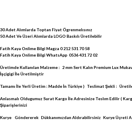
30 Adet Alımlarda Toptan Fiyat Ögrenmelısınız
50 Adet Ve Üzeri Alımlarda LOGO Baskılı Üretilebilir
Fatih Kaya Onlime Bilgi Magza 0 212 531 70 58
Fatih Kaya Onlime Bilgi WhatsApp 0536 431 72 02
Üretimde Kullanılan Malzeme : 2 mm Sert Kalın Premium Lux Mukava
İşçigigi İle Üretilmiştir
Tamamı İle Yerli Üretim : Madde İn Türkiye ) Teslimat Şekli : Üretilen
Anlasmalı Oldugumuz Surat Kargo İle Adresinize Teslım Edilir ( Kar
Şiparişlerinizi
Kurye Göndererek Dükkanımızdan Aldırabilirsiniz Kurye Üçreti A