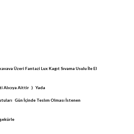
vava Üzeri Fantazi Lux Kagıt Sıvama Usulu İle El
ti Alıcıya Aittir ) Yada
utuları Gün İçinde Teslım Olması İstenen
şekürle