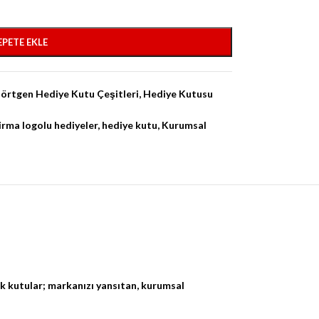
EPETE EKLE
örtgen Hediye Kutu Çeşitleri
,
Hediye Kutusu
irma logolu hediyeler
,
hediye kutu
,
Kurumsal
ik kutular; markanızı yansıtan, kurumsal