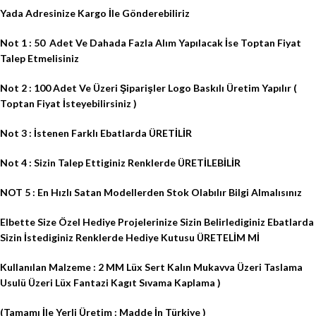
Yada Adresinize Kargo İle Gönderebiliriz
Not 1 : 50
Adet Ve Dahada Fazla Alım Yapılacak İse Toptan Fiyat
Talep Etmelisiniz
Not 2 : 100 Adet Ve Üzeri Şiparişler Logo Baskılı Üretim Yapılır (
Toptan Fiyat İsteyebilirsiniz )
Not 3 : İstenen Farklı Ebatlarda ÜRETİLİR
Not 4 : Sizin Talep Ettiginiz Renklerde ÜRETİLEBİLİR
NOT 5 : En Hızlı Satan Modellerden Stok Olabılır Bilgi Almalısınız
Elbette Size Özel Hediye Projelerinize Sizin Belirlediginiz Ebatlarda
Sizin İstediginiz Renklerde Hediye Kutusu ÜRETELİM Mİ
Kullanılan Malzeme : 2 MM Lüx Sert Kalın Mukavva Üzeri Taslama
Usulü Üzeri Lüx Fantazi Kagıt Sıvama Kaplama )
(Tamamı İle Yerli Üretim : Madde İn Türkiye )