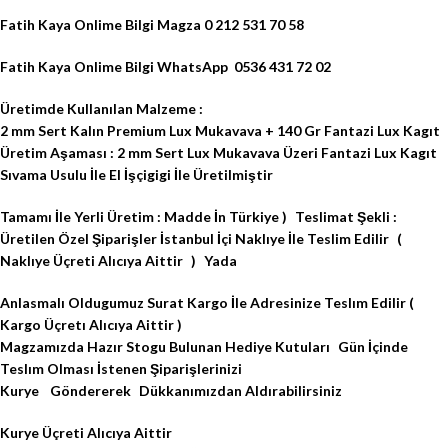
Fatih Kaya Onlime Bilgi Magza 0 212 531 70 58
Fatih Kaya Onlime Bilgi WhatsApp 0536 431 72 02
Üretimde Kullanılan Malzeme :
2 mm Sert Kalın Premium Lux Mukavava + 140 Gr Fantazi Lux Kagıt
Üretim Aşaması : 2 mm Sert Lux Mukavava Üzeri Fantazi Lux Kagıt
Sıvama Usulu İle El İşçigigi İle Üretilmiştir
Tamamı İle Yerli Üretim : Madde İn Türkiye ) Teslimat Şekli :
Üretilen Özel Şiparişler İstanbul İçi Naklıye İle Teslim Edilir (
Naklıye Üçreti Alıcıya Aittir ) Yada
Anlasmalı Oldugumuz Surat Kargo İle Adresinize Teslım Edilir (
Kargo Üçretı Alıcıya Aittir )
Magzamızda Hazır Stogu Bulunan Hediye Kutuları Gün İçinde
Teslım Olması İstenen Şiparişlerinizi
Kurye Göndererek Dükkanımızdan Aldırabilirsiniz
Kurye Üçreti Alıcıya Aittir