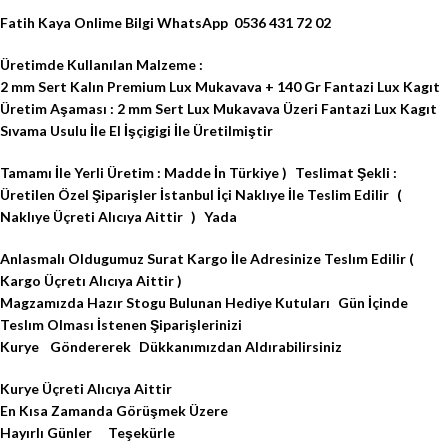
Fatih Kaya Onlime Bilgi WhatsApp 0536 431 72 02
Üretimde Kullanılan Malzeme :
2 mm Sert Kalın Premium Lux Mukavava + 140 Gr Fantazi Lux Kagıt
Üretim Aşaması : 2 mm Sert Lux Mukavava Üzeri Fantazi Lux Kagıt
Sıvama Usulu İle El İşçigigi İle Üretilmiştir
Tamamı İle Yerli Üretim : Madde İn Türkiye ) Teslimat Şekli :
Üretilen Özel Şiparişler İstanbul İçi Naklıye İle Teslim Edilir (
Naklıye Üçreti Alıcıya Aittir ) Yada
Anlasmalı Oldugumuz Surat Kargo İle Adresinize Teslım Edilir (
Kargo Üçretı Alıcıya Aittir )
Magzamızda Hazır Stogu Bulunan Hediye Kutuları Gün İçinde
Teslım Olması İstenen Şiparişlerinizi
Kurye Göndererek Dükkanımızdan Aldırabilirsiniz
Kurye Üçreti Alıcıya Aittir
En Kısa Zamanda Görüşmek Üzere
Hayırlı Günler Teşekürle