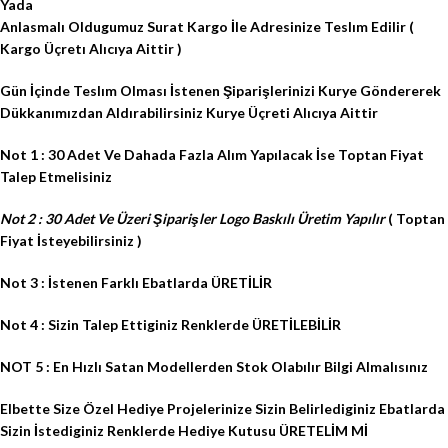
Yada
Anlasmalı Oldugumuz Surat Kargo İle Adresinize Teslım Edilir (
Kargo Üçretı Alıcıya Aittir )
Gün İçinde Teslım Olması İstenen Şiparişlerinizi Kurye Göndererek
Dükkanımızdan Aldırabilirsiniz Kurye Üçreti Alıcıya Aittir
Not 1 : 30 Adet Ve Dahada Fazla Alım Yapılacak İse Toptan Fiyat
Talep Etmelisiniz
Not 2 : 30 Adet Ve Üzeri Şiparişler Logo Baskılı Üretim Yapılır
( Toptan
Fiyat İsteyebilirsiniz )
Not 3 : İstenen Farklı Ebatlarda ÜRETİLİR
Not 4 : Sizin Talep Ettiginiz Renklerde ÜRETİLEBİLİR
NOT 5 : En Hızlı Satan Modellerden Stok Olabılır Bilgi Almalısınız
Elbette Size Özel Hediye Projelerinize Sizin Belirlediginiz Ebatlarda
Sizin İstediginiz Renklerde Hediye Kutusu ÜRETELİM Mİ