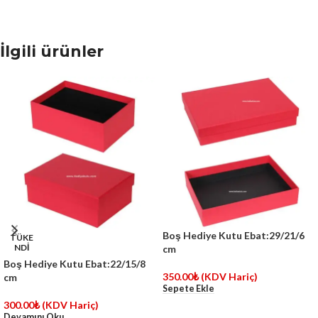
İlgili ürünler
Boş Hediye Kutu Ebat:29/21/6
TÜKE
NDİ
cm
Boş Hediye Kutu Ebat:22/15/8
350.00
₺
(KDV Hariç)
cm
Sepete Ekle
300.00
₺
(KDV Hariç)
Devamını Oku