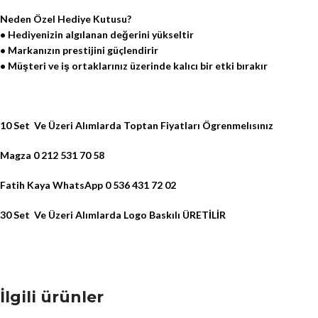
Neden Özel Hediye Kutusu?
• Hediyenizin algılanan değerini yükseltir
• Markanızın prestijini güçlendirir
• Müşteri ve iş ortaklarınız üzerinde kalıcı bir etki bırakır
10 Set Ve Üzeri Alımlarda Toptan Fiyatları Ögrenmelısınız
Magza 0 212 531 70 58
Fatih Kaya WhatsApp 0 536 431 72 02
30 Set Ve Üzeri Alımlarda Logo Baskılı ÜRETİLİR
İlgili ürünler