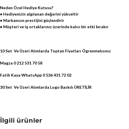
Neden Özel Hediye Kutusu?
• Hediyenizin algılanan değerini yükseltir
• Markanızın prestijini güçlendirir
• Müşteri ve iş ortaklarınız üzerinde kalıcı bir etki bırakır
10 Set Ve Üzeri Alımlarda Toptan Fiyatları Ögrenmelısınız
Magza 0 212 531 70 58
Fatih Kaya WhatsApp 0 536 431 72 02
30 Set Ve Üzeri Alımlarda Logo Baskılı ÜRETİLİR
İlgili ürünler