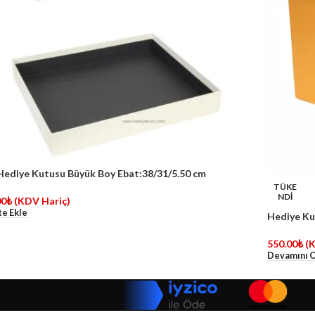
Hediye Kutusu Büyük Boy Ebat:38/31/5.50 cm
TÜKE
NDİ
00
₺
(KDV Hariç)
e Ekle
Hediye Ku
550.00
₺
(
Devamını 