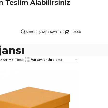
 Teslim Alabilirsiniz
ARA
GIRIŞ YAP / KAYIT OL
0.00
₺
jansı
sterim
Tümü