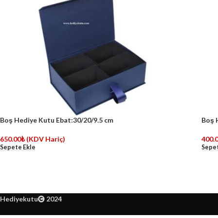
Boş Hediye Kutu Ebat:30/20/9.5 cm
Boş 
650.00
₺
(KDV Hariç)
400.
Sepete Ekle
Sepet
Hediyekutu
2024