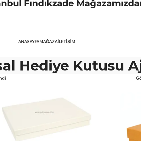
stanbul Fındıkzade Mağazamızdan
ANASAYFA
MAĞAZA
İLETIŞIM
al Hediye Kutusu A
ndi
Gö