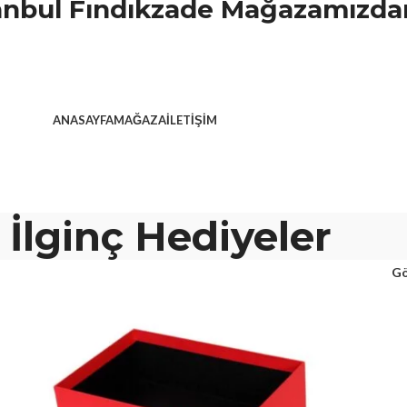
stanbul Fındıkzade Mağazamızdan
ANASAYFA
MAĞAZA
İLETIŞIM
İlginç Hediyeler
Gö