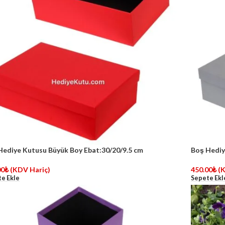
Hediye Kutusu Büyük Boy Ebat:30/20/9.5 cm
Boş Hediy
00
₺
(KDV Hariç)
450.00
₺
(
e Ekle
Sepete Ekl