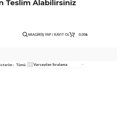
 Teslim Alabilirsiniz
ARA
GIRIŞ YAP / KAYIT OL
0.00
₺
sterim
Tümü