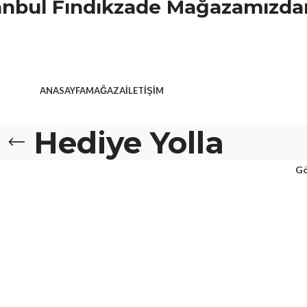
stanbul Fındıkzade Mağazamızdan
ANASAYFA
MAĞAZA
İLETIŞIM
Hediye Yolla
Gö