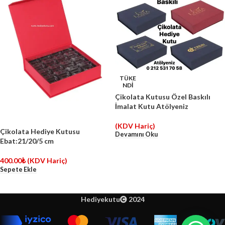
TÜKE
NDİ
Çikolata Kutusu Özel Baskılı
İmalat Kutu Atölyeniz
(KDV Hariç)
Çikolata Hediye Kutusu
Devamını Oku
Ebat:21/20/5 cm
400.00
₺
(KDV Hariç)
Sepete Ekle
Hediyekutu
2024