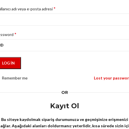
*
llanıcı adı veya e-posta adresi
*
assword
LOG IN
Remember me
Lost your passwo
OR
Kayıt Ol
Bu siteye kaydolmak sipariş durumunuza ve geçmişinize erişmenizi
ağlar. Aşağıdaki alanları doldurmanız yeterlidir, kısa sürede sizin iç